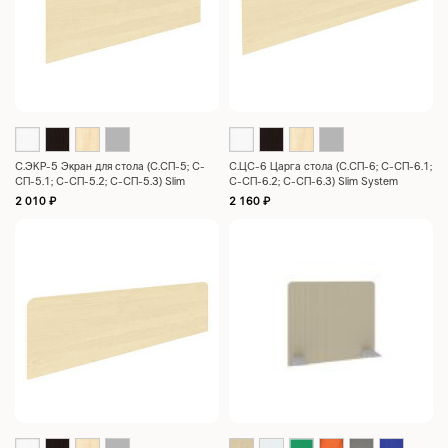
С.ЭКР-5 Экран для стола (С.СП-5; С-
С.ЦC-6 Царга стола (С.СП-6; С-СП-6.1;
СП-5.1; С-СП-5.2; С-СП-5.3) Slim
С-СП-6.2; С-СП-6.3) Slim System
System 1290x435x18
1490x435x18
2 010
₽
2 160
₽