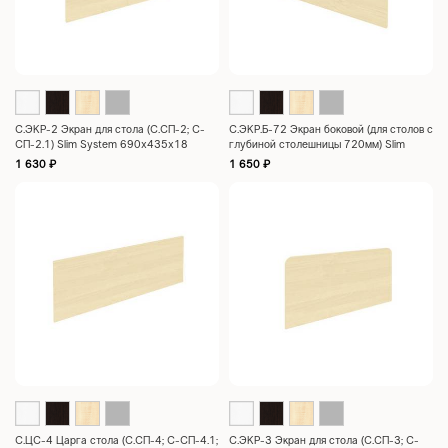
С.ЭКР-2 Экран для стола (С.СП-2; С-
С.ЭКР.Б-72 Экран боковой (для столов с
СП-2.1) Slim System 690x435x18
глубиной столешницы 720мм) Slim
System 720х435х18
1 630
₽
1 650
₽
С.ЦC-4 Царга стола (С.СП-4; С-СП-4.1;
С.ЭКР-3 Экран для стола (С.СП-3; С-