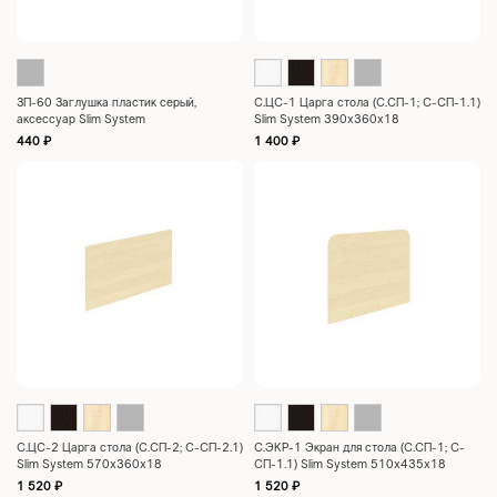
ЗП-60 Заглушка пластик серый,
С.ЦC-1 Царга стола (С.СП-1; С-СП-1.1)
аксессуар Slim System
Slim System 390x360x18
440
₽
1 400
₽
С.ЦC-2 Царга стола (С.СП-2; С-СП-2.1)
С.ЭКР-1 Экран для стола (С.СП-1; С-
Slim System 570x360x18
СП-1.1) Slim System 510x435x18
1 520
₽
1 520
₽