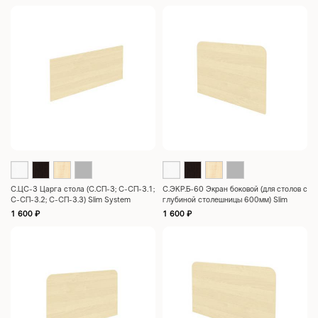
С.ЦC-3 Царга стола (С.СП-3; С-СП-3.1;
С.ЭКР.Б-60 Экран боковой (для столов с
С-СП-3.2; С-СП-3.3) Slim System
глубиной столешницы 600мм) Slim
770x360x18
System 600x435x18
1 600
₽
1 600
₽