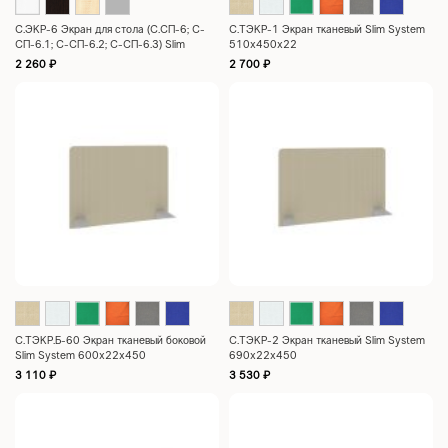
С.ЭКР-6 Экран для стола (С.СП-6; С-
С.ТЭКР-1 Экран тканевый Slim System
СП-6.1; С-СП-6.2; С-СП-6.3) Slim
510х450х22
System 1490x435x18
2 260
₽
2 700
₽
С.ТЭКР.Б-60 Экран тканевый боковой
С.ТЭКР-2 Экран тканевый Slim System
Slim System 600x22x450
690x22x450
3 110
₽
3 530
₽