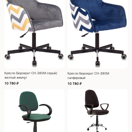
Кресло Бюрократ CH-380M серый/
Кресло Бюрократ CH-380M
желтый жемчуг
сапфировый
10 780
₽
10 780
₽