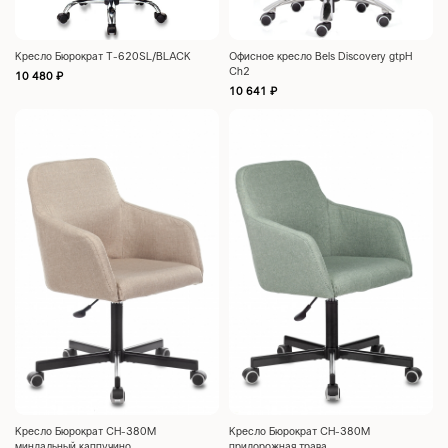
Кресло Бюрократ T-620SL/BLACK
Офисное кресло Bels Discovery gtpH
Ch2
10 480
₽
10 641
₽
Кресло Бюрократ CH-380M
Кресло Бюрократ CH-380M
миндальный каппучино
придорожная трава