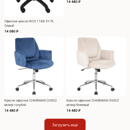
14 480
₽
Офисное кресло RCH 1168 SY PL
Серый
14 080
₽
Кресло офисное CHAIRMAN CH302
Кресло офисное CHAIRMAN CH302
велюр голубой
велюр бежевый
14 480
₽
14 480
₽
Загрузить еще