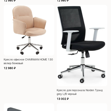
12 980
₽
12 980
₽
Кресло офисное CHAIRMAN HOME 130
велюр бежевый
12 980
₽
Кресло для персонала Norden Трэнд
grey L/B черный
13 002
₽