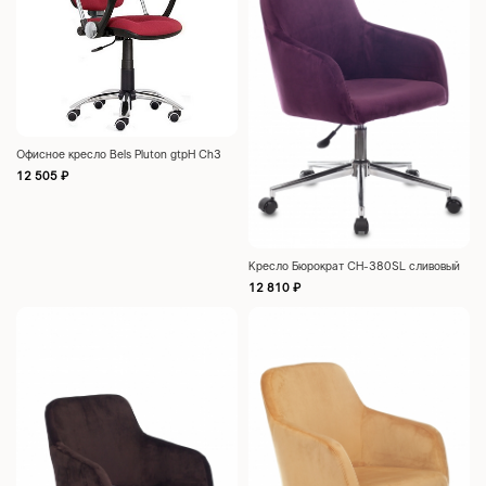
Офисное кресло Bels Pluton gtpH Ch3
12 505
₽
Кресло Бюрократ CH-380SL сливовый
12 810
₽