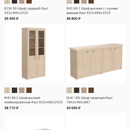
RCW 89 Шкаф гардероб Raut
RHC 89.1 Шкаф высокий с глухими
922х466х2023
дверьми Raut 922х466х2023
35 400
₽
36 800
₽
RHC 89.2 Шкаф высокий
RLW 185 Шкаф греденция Raut
комбинированный Raut 922х466х2023
1842х465х887
38 710
₽
43 630
₽