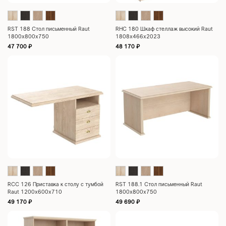
RST 188 Стол письменный Raut
RHC 180 Шкаф стеллаж высокий Raut
1800х800х750
1808х466х2023
47 700
₽
48 170
₽
RCC 126 Приставка к столу с тумбой
RST 188.1 Стол письменный Raut
Raut 1200х600х710
1800х800х750
49 170
₽
49 690
₽