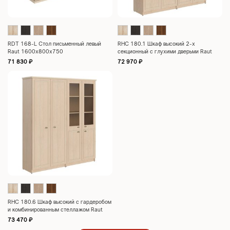
RDT 168-L Стол письменный левый
RHC 180.1 Шкаф высокий 2-х
Raut 1600х800х750
секционный с глухими дверьми Raut
1808х466х2023
71 830
₽
72 970
₽
RHC 180.6 Шкаф высокий с гардеробом
и комбинированным стеллажом Raut
1808х466х2023
73 470
₽