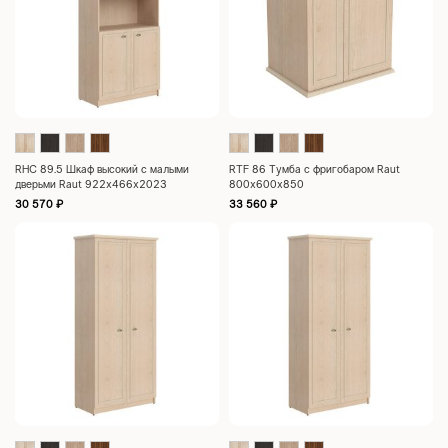
RHC 89.5 Шкаф высокий с малыми
RTF 86 Тумба с фригобаром Raut
дверьми Raut 922х466х2023
800х600х850
30 570
₽
33 560
₽