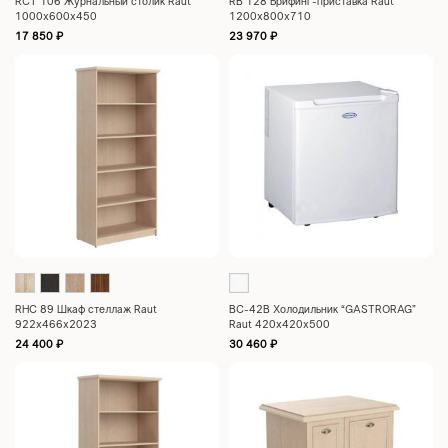
RCT 106 Журнальный столик Raut
RB 128 Брифинг-приставка Raut
1000х600х450
1200х800х710
17 850
₽
23 970
₽
RHC 89 Шкаф стеллаж Raut
ВС-42В Холодильник “GASTRORAG”
922х466х2023
Raut 420х420х500
24 400
₽
30 460
₽