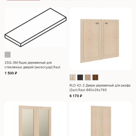
2SG-3M Ящик деревянный для
стеклянных дверей (аксессуар) Raut
1030х400х40
1 500
₽
RLD 42-2 Двери деревянный для шкафа
(2шт) Raut 880х26х765
6 170
₽