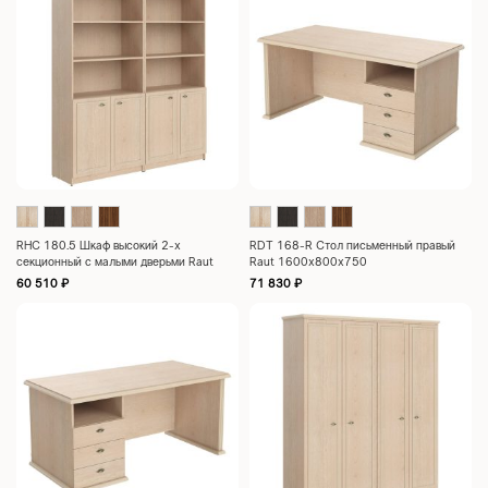
RHC 180.5 Шкаф высокий 2-х
RDT 168-R Стол письменный правый
секционный с малыми дверьми Raut
Raut 1600х800х750
1808х466х2023
60 510
₽
71 830
₽