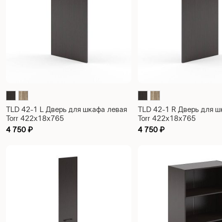
TLD 42-1 L Дверь для шкафа левая
TLD 42-1 R Дверь для ш
Torr 422х18х765
Torr 422х18х765
4 750
₽
4 750
₽