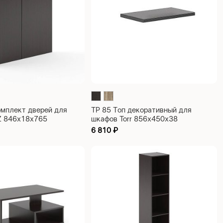
омплект дверей для
TP 85 Топ декоративный для
 Z 846х18х765
шкафов Torr 856х450х38
6 810
₽