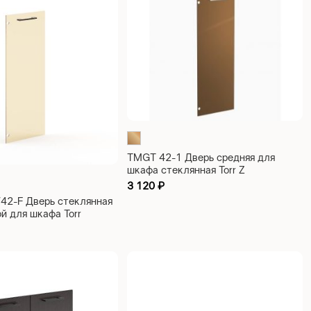
TMGT 42-1 Дверь средняя для
шкафа стеклянная Torr Z
422х4х1132
3 120
₽
42-F Дверь стеклянная
й для шкафа Torr
2