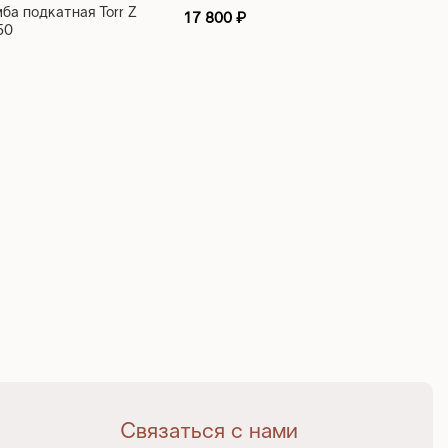
а подкатная Torr Z
17 800
₽
50
Связаться с нами