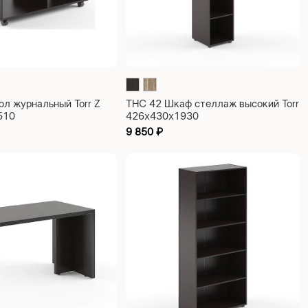
ол журнальный Torr Z
THC 42 Шкаф стеллаж высокий Torr
510
426х430х1930
9 850
₽