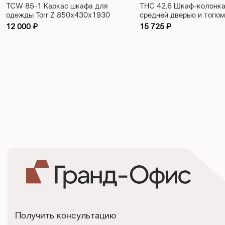
TCW 85-1 Каркас шкафа для
THC 42.6 Шкаф-колонка
одежды Torr Z 850x430x1930
средней дверью и топом 
426х430х1968
12 000
₽
15 725
₽
Получить консультацию