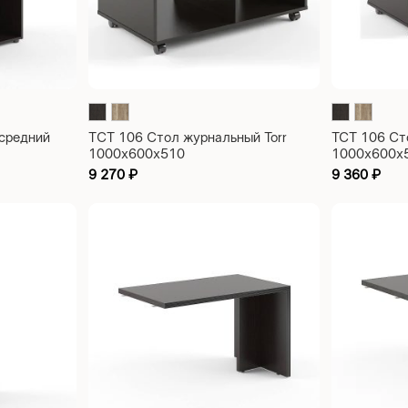
средний
ТСТ 106 Стол журнальный Torr
TCT 106 Ст
1000х600х510
1000х600х
9 270
₽
9 360
₽