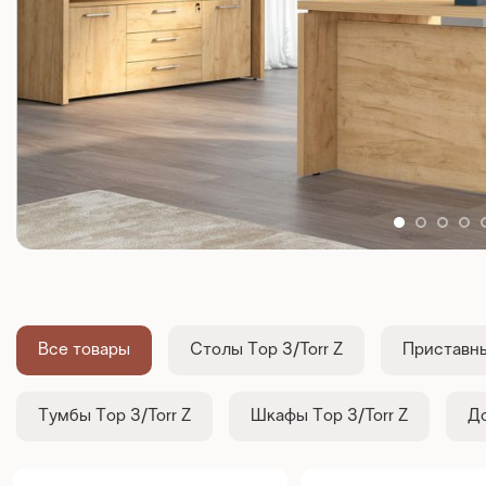
Все товары
Столы Тор З/Torr Z
Приставны
Тумбы Тор З/Torr Z
Шкафы Тор З/Torr Z
До