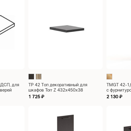
ЛДСП, для
TP 42 Топ декоративный для
TMGT 42-1/
дверей
шкафов Torr Z 432х450х38
с фурнитуро
0х440х40
422х4х113
1 725
₽
2 130
₽