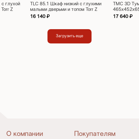
 с глухой
TLC 85.1 Шкаф низкий с глухими
TMC 3D Тумб
Torr Z
малыми дверьми и топом Torr Z
465х452х6
850х430х833
16 140
₽
17 640
₽
Загрузить еще
О компании
Покупателям