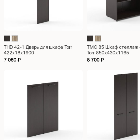
THD 42-1 Дверь для шкафа Torr
TMC 85 Шкаф стеллаж 
422х18х1900
Torr 850х430х1165
7 060
₽
8 700
₽