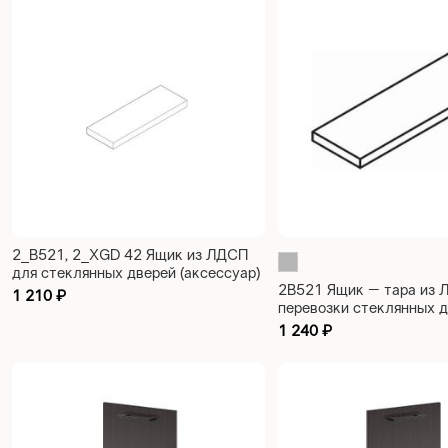
2_B521, 2_XGD 42 Ящик из ЛДСП
для стеклянных дверей (аксессуар)
2B521 Ящик – тара из 
Torr Z 1150х440х40
1 210
₽
перевозки стеклянных 
(аксессуар) Torr Z 115
1 240
₽