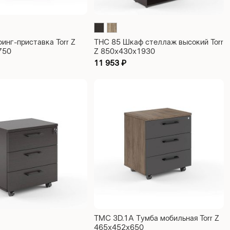
инг-приставка Torr Z
THC 85 Шкаф стеллаж высокий Torr
750
Z 850х430х1930
11 953
₽
ТМС 3D.1А Тумба мобильная Torr Z
465х452х650