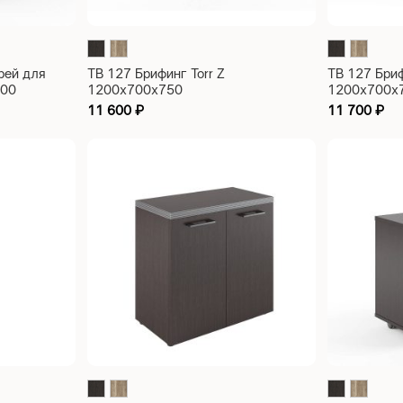
рей для
TB 127 Брифинг Torr Z
ТВ 127 Бриф
900
1200х700х750
1200х700х
11 600
₽
11 700
₽