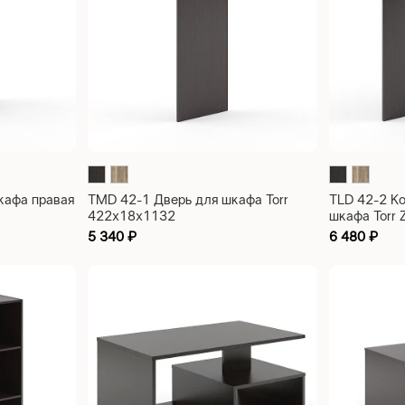
кафа правая
TMD 42-1 Дверь для шкафа Torr
TLD 42-2 К
422х18х1132
шкафа Torr
5 340
₽
6 480
₽