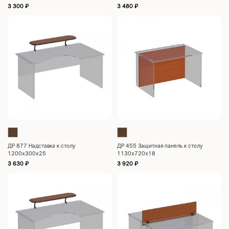
3 300
₽
3 480
₽
ДР 877 Надставка к столу
ДР 455 Защитная панель к столу
1200х300х25
1130х720х18
3 630
₽
3 920
₽