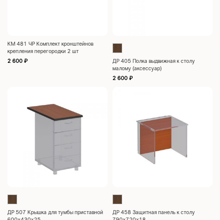
КМ 481 ЧР Комплект кронштейнов
крепления перегородки 2 шт
2 600
₽
ДР 405 Полка выдвижная к столу
малому (аксессуар)
2 600
₽
ДР 507 Крышка для тумбы приставной
ДР 458 Защитная панель к столу
600x430x25
790х720х18