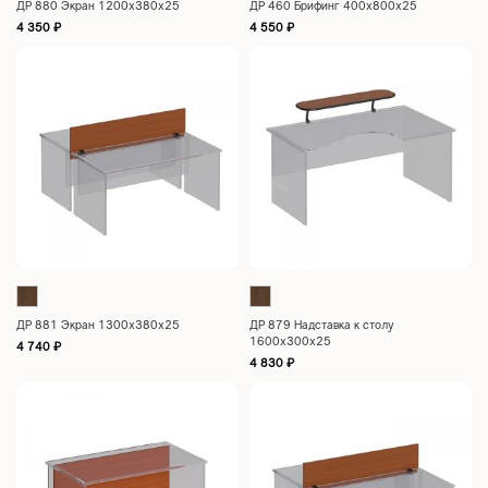
ДР 880 Экран 1200х380х25
ДР 460 Брифинг 400х800х25
4 350
₽
4 550
₽
ДР 881 Экран 1300х380х25
ДР 879 Надставка к столу
1600х300х25
4 740
₽
4 830
₽