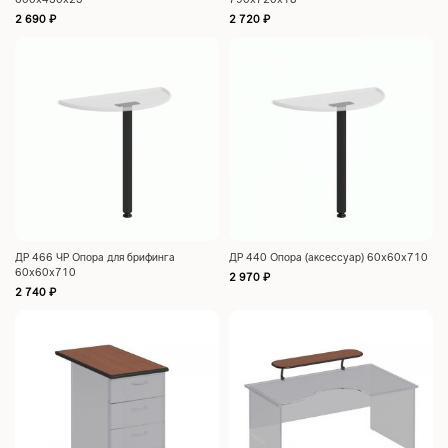
2 690
₽
2 720
₽
ДР 466 ЧР Опора для брифинга
ДР 440 Опора (аксессуар) 60х60х710
60х60х710
2 970
₽
2 740
₽