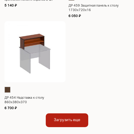
(аксессуар)
5 140
₽
ДР 459 Защитная панель к столу
1730х720х16
6 050
₽
ДР 454 Надставка к столу
860х380х370
6 700
₽
Загрузить еще