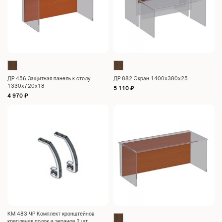
ДР 456 Защитная панель к столу
ДР 882 Экран 1400х380х25
1330х720х18
5 110
₽
4 970
₽
КМ 483 ЧР Комплект кронштейнов
крепления полок и экранов 2 шт