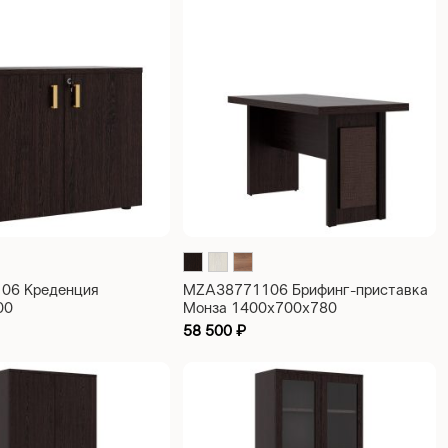
06 Креденция
MZA38771106 Брифинг-приставка
00
Монза 1400x700x780
58 500
₽