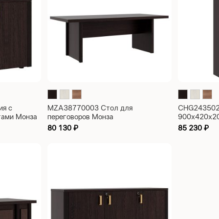
ия с
MZA38770003 Стол для
CHG243502
тами Монза
переговоров Монза
900x420x2
2200x1000x780
80 130
₽
85 230
₽