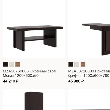
MZA38760006 Кофейный стол
MZA38720003 Приставк
Монза 1200x600x50
брифинг 1200x600x780
44 210
₽
45 980
₽