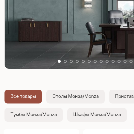
Все товары
Столы Монза/Monza
Пристав
Тумбы Монза/Monza
Шкафы Монза/Monza