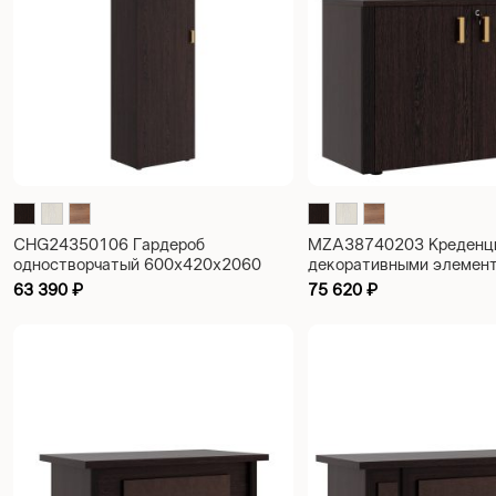
CHG24350106 Гардероб
MZA38740203 Креденц
одностворчатый 600x420x2060
декоративными элемен
1000x420x700
63 390
₽
75 620
₽