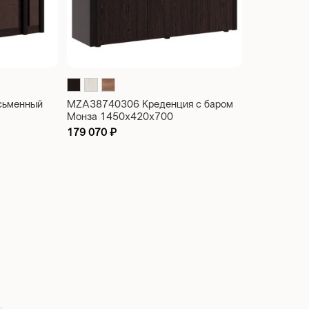
сьменный
MZA38740306 Креденция с баром
Монза 1450x420x700
179 070
₽