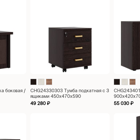
а боковая /
CHG24330303 Тумба подкатная с 3
CHG243401
ящиками 450x470x590
900x420x7
49 280
₽
55 030
₽