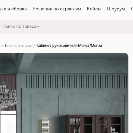
вка и сборка
Решения по отраслям
Кейсы
Шоурум
ля Бизнес класса
Кабинет руководителя Монза/Monza