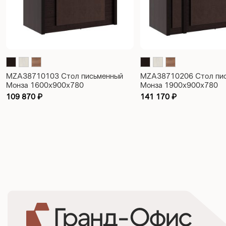
MZA38710103 Стол письменный
MZA38710206 Стол пи
Монза 1600x900x780
Монза 1900x900x780
109 870
₽
141 170
₽