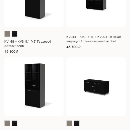
KV-44 + KV-04.1L + KV-04.1R Шкаф
антрацит / стекло черное Lacobel
KV-48 + KVS-9.1 (x2) Гардероб
88×46,2×124
88×45,6×205
45 700
₽
45 100
₽