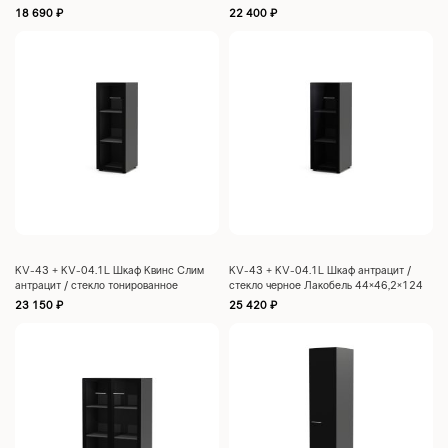
18 690
₽
22 400
₽
KV-43 + KV-04.1L Шкаф Квинс Слим
KV-43 + KV-04.1L Шкаф антрацит /
антрацит / стекло тонированное
стекло черное Лакобель 44×46,2×124
44×46,2×124
23 150
₽
25 420
₽