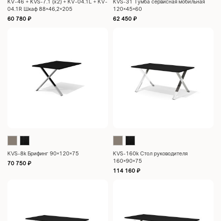
KV-46 + KVS-7.1 (x2) + KV-04.1L + KV-
KVS-31 Тумба сервисная мобильная
04.1R Шкаф 88×46,2×205
120×45×60
60 780
₽
62 450
₽
KVS-8k Брифинг 90×120×75
KVS-160k Стол руководителя
160×90×75
70 750
₽
114 160
₽