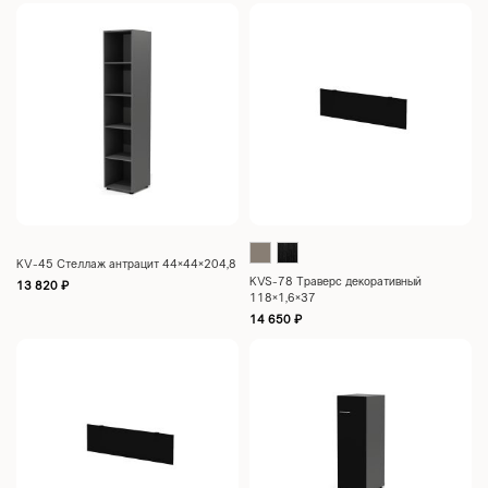
KV-45 Стеллаж антрацит 44×44×204,8
KVS-78 Траверс декоративный
13 820
₽
118×1,6×37
14 650
₽