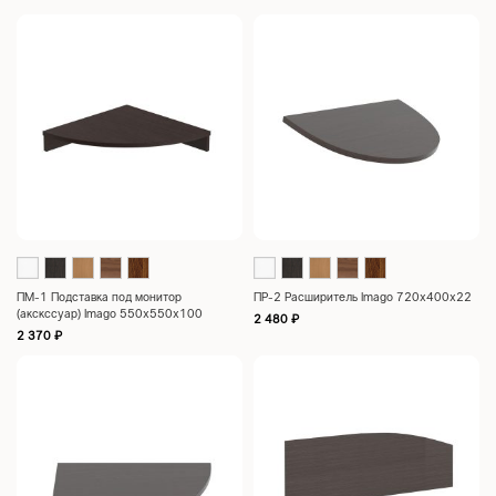
ПМ-1 Подставка под монитор
ПР-2 Расширитель Imago 720х400х22
(акскссуар) Imago 550х550х100
2 480
₽
2 370
₽