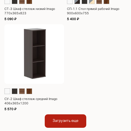
СТ-3 Шкаф стеллаж низкий Imago
СП-1.1 Стол прямой рабочий Imago
770х365х823
900х600х755
5 090
₽
5 400
₽
СУ-2 Шкаф стеллаж средний Imago
406х365х1200
5 570
₽
Загрузить еще