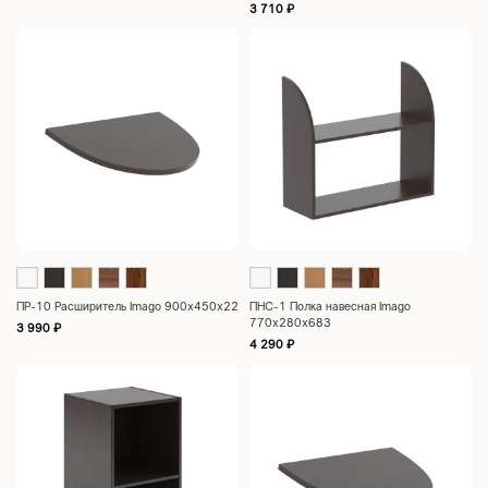
3 710
₽
ПР-10 Расширитель Imago 900х450х22
ПНС-1 Полка навесная Imago
770х280х683
3 990
₽
4 290
₽