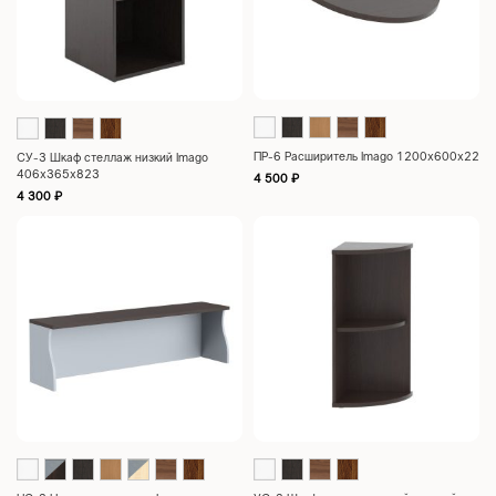
ПР-6 Расширитель Imago 1200х600х22
СУ-3 Шкаф стеллаж низкий Imago
406х365х823
4 500
₽
4 300
₽