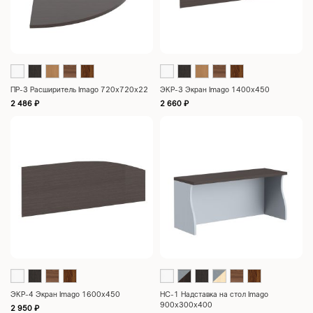
ПР-3 Расширитель Imago 720х720х22
ЭКР-3 Экран Imago 1400х450
2 486
₽
2 660
₽
ЭКР-4 Экран Imago 1600х450
НС-1 Надставка на стол Imago
900х300х400
2 950
₽