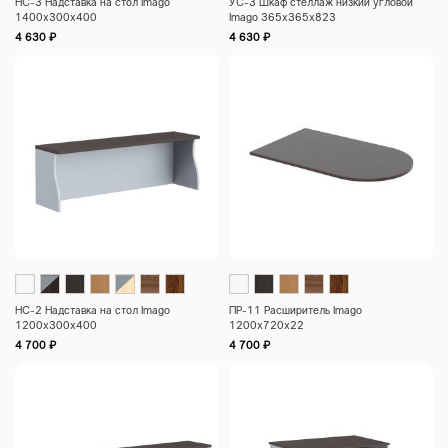
НС-3 Надставка на стол Imago
УС-3 Шкаф стеллаж низкий угловой
1400х300х400
Imago 365х365х823
4 630
₽
4 630
₽
НС-2 Надставка на стол Imago
ПР-11 Расширитель Imago
1200х300х400
1200х720х22
4 700
₽
4 700
₽