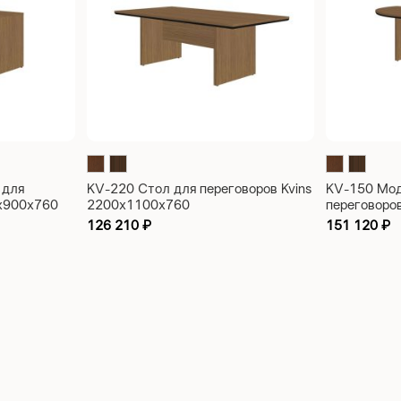
 для
KV-220 Стол для переговоров Kvins
KV-150 Мод
0х900х760
2200х1100х760
переговоро
126 210
₽
151 120
₽