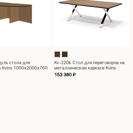
уль стола для
Kv-220k Стол для переговоров на
в Kvins 1000х2000х760
металлическом каркасе Kvins
2200х1100х750
153 380
₽