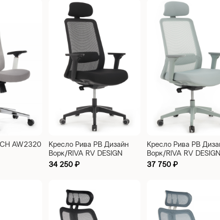
 RCH AW2320
Кресло Рива РВ Дизайн
Кресло Рива РВ Диза
Ворк/RIVA RV DESIGN
Ворк/RIVA RV DESIG
WORK W-218C черный
WORK W-218C светл
34 250
₽
37 750
₽
серый