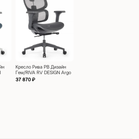
йн
Кресло Рива РВ Дизайн
N
Гем/RIVA RV DESIGN Argo
й
(W-228) серый
37 870
₽