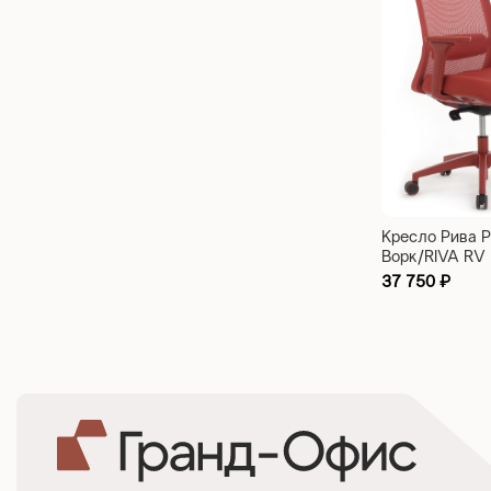
Кресло Рива 
Ворк/RIVA RV
WORK W-218C
37 750
₽