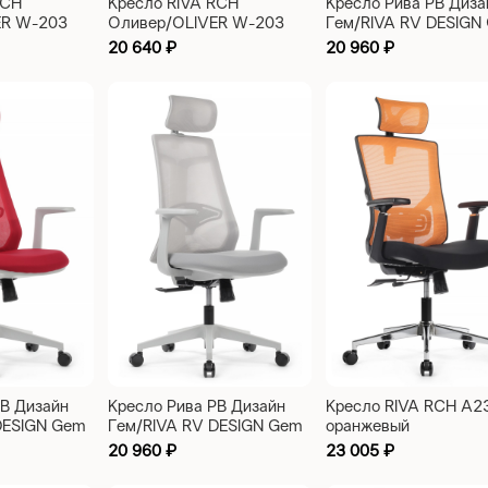
RCH
Кресло RIVA RCH
Кресло Рива РВ Диза
ER W-203
Оливер/OLIVER W-203
Гем/RIVA RV DESIGN
AC синий
(6230A-HS) черный
20 640
₽
20 960
₽
РВ Дизайн
Кресло Рива РВ Дизайн
Кресло RIVA RCH A2
DESIGN Gem
Гем/RIVA RV DESIGN Gem
оранжевый
расный
(6230A-HS) серый
20 960
₽
23 005
₽