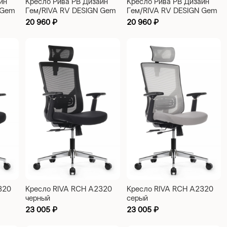
йн
Кресло Рива РВ Дизайн
Кресло Рива РВ Дизайн
 Gem
Гем/RIVA RV DESIGN Gem
Гем/RIVA RV DESIGN Gem
(6230A-HS) голубой
(6230A-HS) зеленый
20 960
₽
20 960
₽
320
Кресло RIVA RCH A2320
Кресло RIVA RCH A2320
черный
серый
23 005
₽
23 005
₽