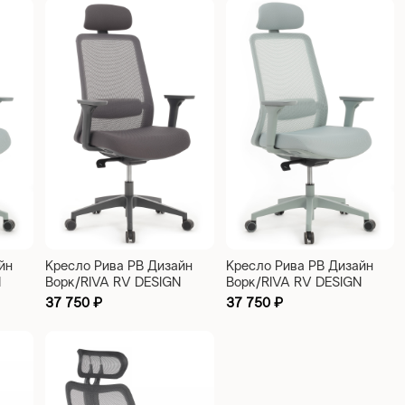
йн
Кресло Рива РВ Дизайн
Кресло Рива РВ Дизайн
N
Ворк/RIVA RV DESIGN
Ворк/RIVA RV DESIGN
о-
WORK W-218C темно-
WORK W-218C голубой
37 750
₽
37 750
₽
серый