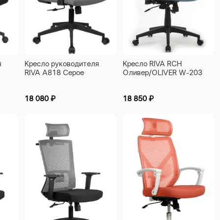
я
Кресло RIVA RCH
Кресло руководителя
Оливер/OLIVER W-203
RIVA A818 Серое
AC черный пластик, синий
18 080
₽
18 850
₽