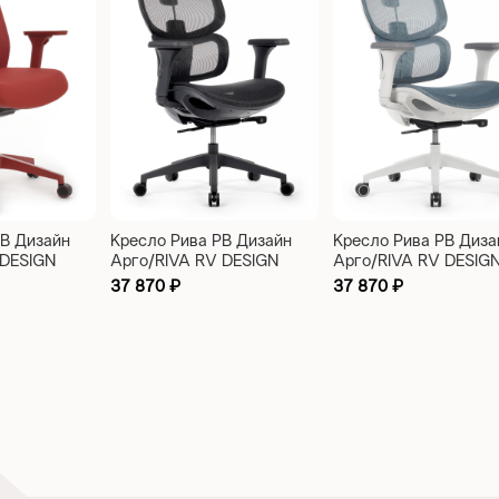
РВ Дизайн
Кресло Рива РВ Дизайн
Кресло Рива РВ Диза
 DESIGN
Арго/RIVA RV DESIGN
Арго/RIVA RV DESIG
 красный
Argo (W-228) черный
Argo (W-228) голубо
37 870
₽
37 870
₽