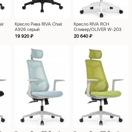
ir
Кресло Рива RIVA Chair
Кресло RIVA RCH
A926 серый
Оливер/OLIVER W-203
AC оранжевый
19 920
₽
20 640
₽