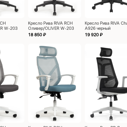
RCH
Кресло Рива RIVA RCH
Кресло Рива RIVA Cha
ER W-203
Оливер/OLIVER W-203
A926 черный
стик,
AC черный пластик, серый
18 850
₽
19 920
₽