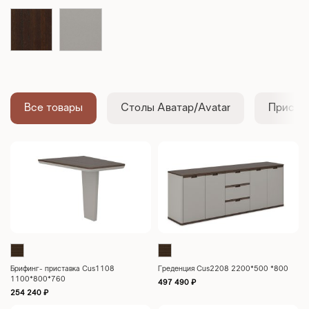
Все товары
Столы Аватар/Avatar
Приста
Брифинг- приставка Cus1108
Греденция Cus2208 2200*500 *800
1100*800*760
497 490
₽
254 240
₽