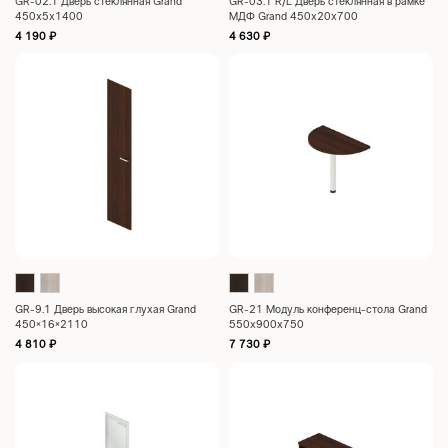
GR-02.1 Дверь стеклянная Grand
GR-03.1 R/L Дверь стеклянная в рамке
450x5x1400
МДФ Grand 450x20x700
4 190
₽
4 630
₽
GR-9.1 Дверь высокая глухая Grand
GR-21 Модуль конференц-стола Grand
450×16×2110
550x900x750
4 810
₽
7 730
₽