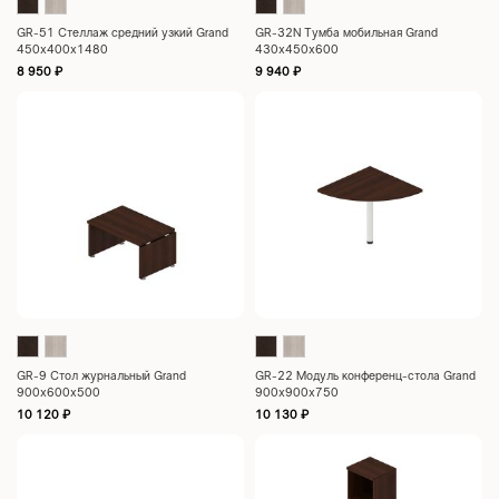
GR-51 Стеллаж средний узкий Grand
GR-32N Тумба мобильная Grand
450x400x1480
430x450x600
8 950
₽
9 940
₽
GR-9 Стол журнальный Grand
GR-22 Модуль конференц-стола Grand
900х600х500
900x900x750
10 120
₽
10 130
₽