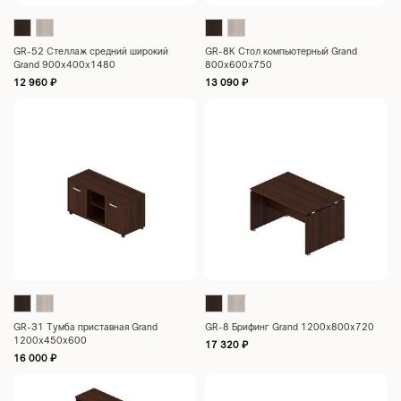
GR-52 Стеллаж средний широкий
GR-8K Стол компьютерный Grand
Grand 900х400х1480
800х600х750
12 960
₽
13 090
₽
GR-31 Тумба приставная Grand
GR-8 Брифинг Grand 1200x800x720
1200х450х600
17 320
₽
16 000
₽