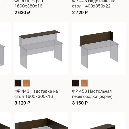
а
ФР 414 Экран
ФР 408 Надставка на
1600х380х16
стол 1400х350х22
2 630
₽
2 720
₽
ФР 443 Надставка на
ФР 458 Настольная
стол 1600х300х16
перегородка (экран)
1400х180х350
3 120
₽
3 160
₽