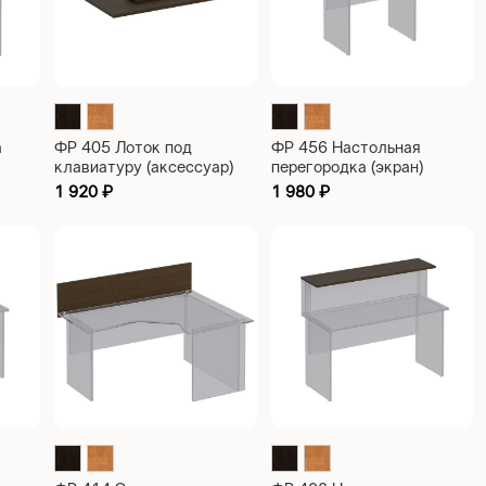
а
ФР 405 Лоток под
ФР 456 Настольная
клавиатуру (аксессуар)
перегородка (экран)
770х400х16
850х180х350
1 920
₽
1 980
₽