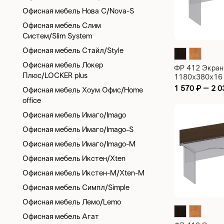
Офисная мебель Нова С/Nova-S
Офисная мебель Слим
Систем/Slim System
Офисная мебель Стайл/Style
Офисная мебель Локер
ФР 412 Экран
Плюс/LOCKER plus
1180х380х16
1 570
₽
–
2 
Офисная мебель Хоум Офис/Home
office
Офисная мебель Имаго/Imago
Офисная мебель Имаго/Imago-S
Офисная мебель Имаго/Imago-M
Офисная мебель Икстен/Xten
Офисная мебель Икстен-М/Xten-M
Офисная мебель Симпл/Simple
Офисная мебель Лемо/Lemo
Офисная мебель Агат