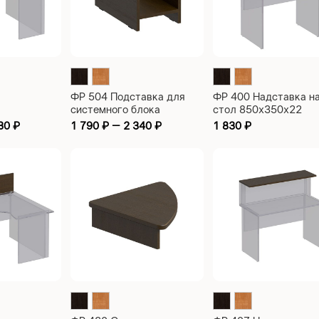
ФР 504 Подставка для
ФР 400 Надставка н
системного блока
стол 850х350х22
(аксессуар) 250x450x230
030
₽
1 790
₽
–
2 340
₽
1 830
₽