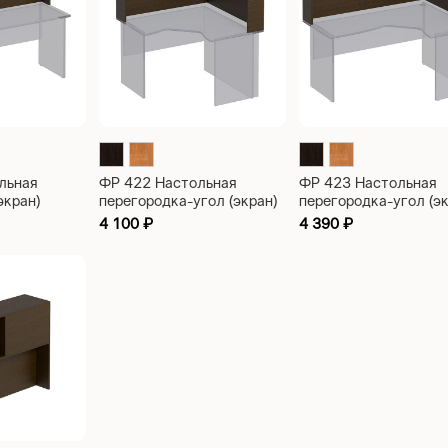
льная
ФР 422 Настольная
ФР 423 Настольная
экран)
перегородка-угол (экран)
перегородка-угол (эк
0
1180х1180х350
1600х1180х350
4 100
₽
4 390
₽