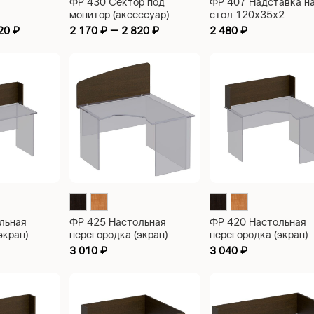
ФР 430 Сектор под
ФР 407 Надставка н
монитор (аксессуар)
стол 120x35x2
520х520х120
620
₽
2 170
₽
–
2 820
₽
2 480
₽
льная
ФР 425 Настольная
ФР 420 Настольная
экран)
перегородка (экран)
перегородка (экран)
0
118х500х16
1180х180х350
3 010
₽
3 040
₽