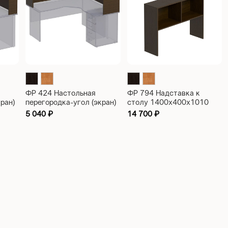
ФР 424 Настольная
ФР 794 Надставка к
ран)
перегородка-угол (экран)
столу 1400х400х1010
1600х1600х350
5 040
₽
14 700
₽