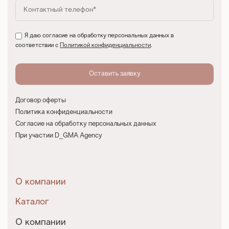
Я даю согласие на обработку персональных данных в
соответствии с
Политикой конфиденциальности
.
Договор оферты
Политика конфиденциальности
Согласие на обработку персональных данных
При участии D_GMA Agency
О компании
Каталог
О компании