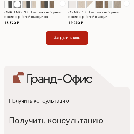
O.MP-1.NRS-3.8 Приставка наборный
O.2.NRS-1.8 Приставка наборный
элемент рабочей станции на
элемент рабочей станции
металлокаркасе, П-опоры
980x1635x750
18 720
₽
19 250
₽
1380x800x750
Загрузить еще
Получить консультацию
Получить консультацию