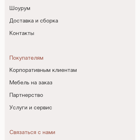
Шоурум
Доставка и сборка
Контакты
Покупателям
Корпоративным клиентам
Мебель на заказ
Партнерство
Услуги и сервис
Связаться с нами