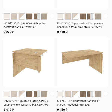
O.1.NRS-1.7 Приставка наборный
O.SPR-0.7R Приставка стол правый к
элемент рабочей станции
опорным элементам 780x720x750
980x720x750
9 270
₽
9 410
₽
O.SPR-0.7L Приставка стол левый к
O.1.NRS-2.7 Приставка наборный
опорным элементам 780x720x750
элемент рабочей станции
1180x720x750
9 410
₽
9 420
₽