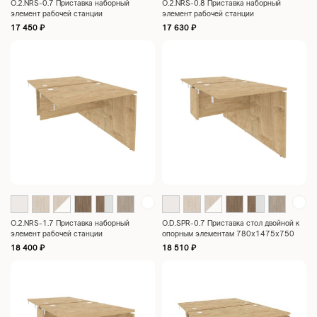
O.2.NRS-0.7 Приставка наборный
O.2.NRS-0.8 Приставка наборный
элемент рабочей станции
элемент рабочей станции
780x1475x750
780x1635x750
17 450
₽
17 630
₽
O.2.NRS-1.7 Приставка наборный
O.D.SPR-0.7 Приставка стол двойной к
элемент рабочей станции
опорным элементам 780x1475x750
980x1475x750
18 400
₽
18 510
₽