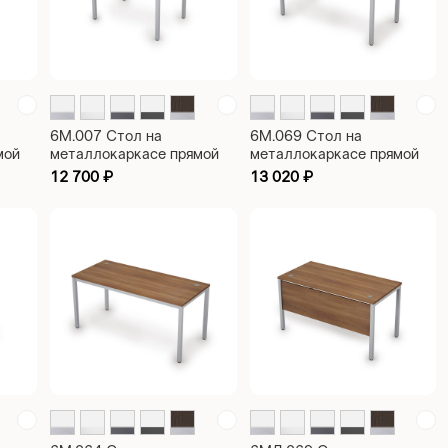
6М.007 Стол на
6М.069 Стол на
мой
металлокаркасе прямой
металлокаркасе прямой
рабочий Avance
рабочий Avance
12 700
₽
13 020
₽
1000х700х750
1400х600х750