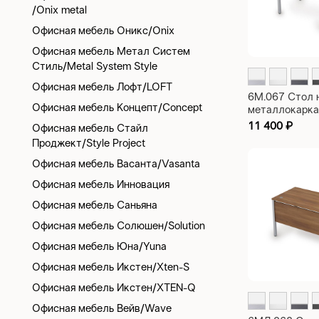
/Onix metal
Офисная мебель Оникс/Onix
Офисная мебель Метал Систем
Стиль/Metal System Style
Офисная мебель Лофт/LOFT
6М.067 Стол 
Офисная мебель Концепт/Concept
металлокарка
рабочий Avan
11 400
₽
Офисная мебель Стайл
1000х600х75
Проджект/Style Project
Офисная мебель Васанта/Vasanta
Офисная мебель Инновация
Офисная мебель Саньяна
Офисная мебель Солюшен/Solution
Офисная мебель Юна/Yuna
Офисная мебель Икстен/Xten-S
Офисная мебель Икстен/XTEN-Q
Офисная мебель Вейв/Wave