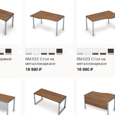
1000х700х750
прямой
6М.022 Стол на
6М.023 Стол на
металлокаркасе
металлокаркасе
се, 60х30
эргономичный левый
эргономичный правы
16 990
₽
16 990
₽
щий эффект
Avance 1400х900х750
Avance 1400х900х7
vance
0