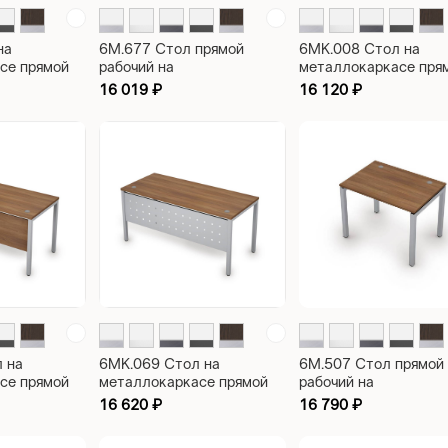
на
6М.677 Стол прямой
6МК.008 Стол на
се прямой
рабочий на
металлокаркасе пря
ce
металлокаркасе, 60х30
рабочий Avance
16 019
₽
16 120
₽
0
сечение, парящий эффект
1200х700х750
столешницы Avance
1000х700х750
 на
6МК.069 Стол на
6М.507 Стол прямой
се прямой
металлокаркасе прямой
рабочий на
ce
рабочий с экраном из
металлокаркасе, 50
16 620
₽
16 790
₽
0
металла Avance
сечение, парящий эф
1400х600х750
столешницы Avance