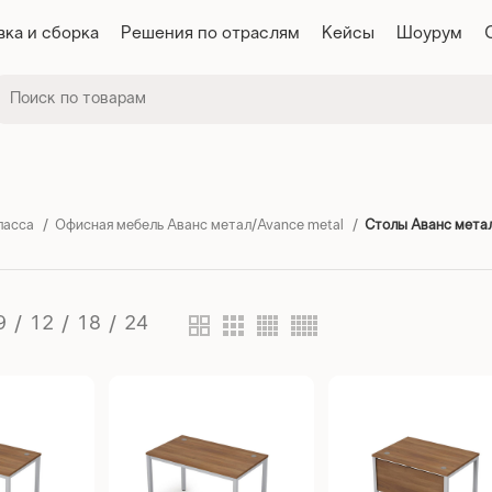
вка и сборка
Решения по отраслям
Кейсы
Шоурум
ласса
Офисная мебель Аванс метал/Avance metal
Столы Аванс метал
9
12
18
24