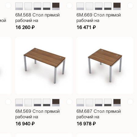
6М.568 Стол прямой
6М.669 Стол прямой
мой
рабочий на
рабочий на
металлокаркасе, 50х50
металлокаркасе, 60х30
16 260
₽
16 471
₽
сечение, парящий эффект
сечение, парящий эффект
столешницы Avance
столешницы Avance
1200х600х750
1400х600х750
6М.569 Стол прямой
6М.687 Стол прямой
рабочий на
рабочий на
х50
металлокаркасе, 50х50
металлокаркасе, 60х30
16 940
₽
16 978
₽
фект
сечение, парящий эффект
сечение, парящий эффект
столешницы Avance
столешницы Avance