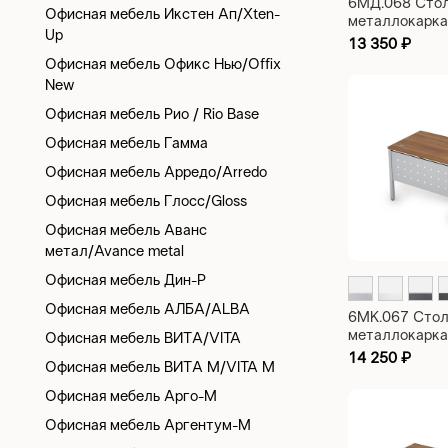
6МД.068 Стол
Офисная мебель Икстен Ап/Xten-
металлокарка
Up
рабочий с экр
13 350
₽
ЛДСП Avance
Офисная мебель Офикс Нью/Offix
1200х600х75
New
Офисная мебель Рио / Rio Base
Офисная мебель Гамма
Офисная мебель Арредо/Arredo
Офисная мебель Глосс/Gloss
Офисная мебель Аванс
метал/Avance metal
Офисная мебель Дин-Р
Офисная мебель АЛБА/ALBA
6МК.067 Стол
металлокарка
Офисная мебель ВИТА/VITA
рабочий с экр
14 250
₽
Офисная мебель ВИТА М/VITA M
металла Avan
1000х600х75
Офисная мебель Арго-М
Офисная мебель Аргентум-М