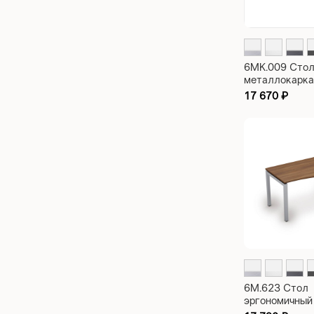
6МК.009 Стол
металлокарка
рабочий Avan
17 670
₽
1400х700х75
6M.623 Стол
эргономичный
металлокарка