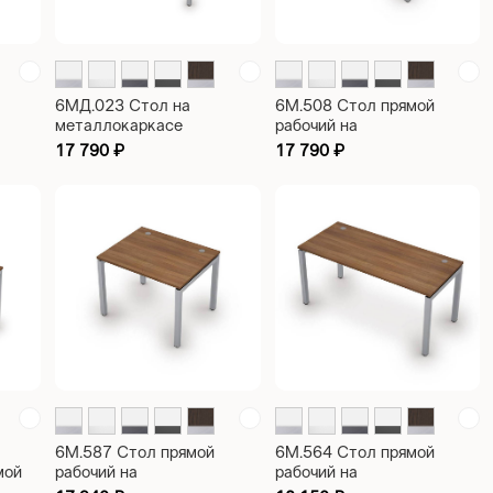
6МД.023 Стол на
6М.508 Стол прямой
металлокаркасе
рабочий на
эргономичный правый
металлокаркасе, 50х50
17 790
₽
17 790
₽
50
Avance 1400х900х750
сечение, парящий эффект
столешницы Avance
1200х700х750
6М.587 Стол прямой
6М.564 Стол прямой
мой
рабочий на
рабочий на
металлокаркасе, 50х50
металлокаркасе, 50х50