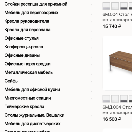
Стойки ресепшн для приемной
Мебель для переговорных
6М.004 Стол 
металлокарка
Кресла руководителя
рабочий Avan
15 740
₽
Кресла для персонала
1600х700х75
Офисные стулья
Конференц-кресла
Офисные диваны
Офисные перегородки
Металлическая мебель
Сейфы
Мебель для офисной кухни
Многоместные секции
Геймерские кресла
6МД.004 Стол
металлокарка
Столы журнальные, Вешалки
рабочий Avan
16 500
₽
1600х700х75
Мебель для диспетчерских