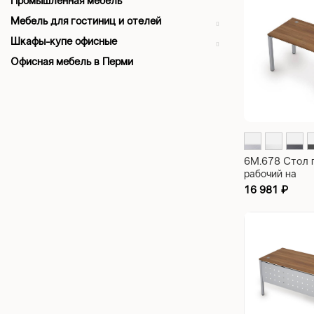
Промышленная мебель
Мебель для гостиниц и отелей
Шкафы-купе офисные
Офисная мебель в Перми
6М.678 Стол 
рабочий на
металлокарка
16 981
₽
сечение, паря
столешницы A
1200х700х75