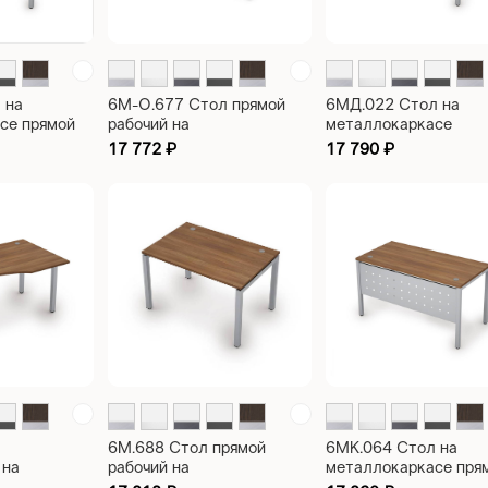
 на
6М-О.677 Стол прямой
6МД.022 Стол на
се прямой
рабочий на
металлокаркасе
ce
металлокаркасе, 60х30
эргономичный левый
17 772
₽
17 790
₽
0
сечение, парящий эффект
Avance 1400х900х7
столешницы Avance
1000х700х750
6М.688 Стол прямой
6МК.064 Стол на
 на
рабочий на
металлокаркасе пря
се, 50х50
металлокаркасе, 60х30
рабочий с экраном из