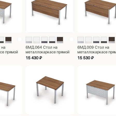
 на
6МД.064 Стол на
6МД.009 Стол на
се прямой
металлокаркасе прямой
металлокаркасе пря
аном из
рабочий с экраном из
рабочий Avance
15 430
₽
15 530
₽
ce
ЛДСП Avance
1400х700х750
0
1600х600х750