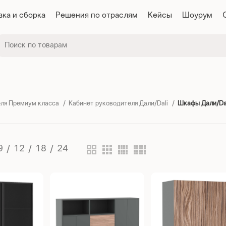
вка и сборка
Решения по отраслям
Кейсы
Шоурум
еля Премиум класса
Кабинет руководителя Дали/Dali
Шкафы Дали/Da
9
12
18
24