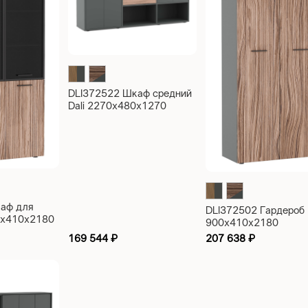
DLI372522 Шкаф средний
Dali 2270x480x1270
аф для
DLI372502 Гардероб 
00x410x2180
900x410x2180
169 544
₽
207 638
₽