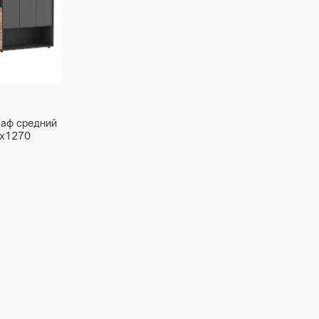
аф средний
0x1270