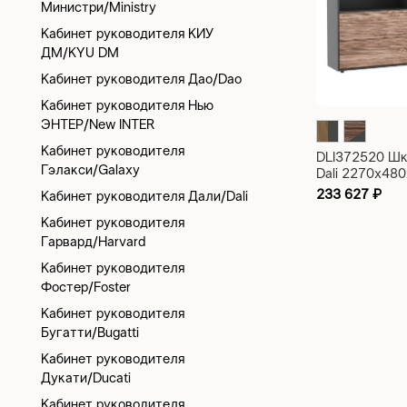
Министри/Ministry
Кабинет руководителя КИУ
ДМ/KYU DM
Кабинет руководителя Дао/Dao
Кабинет руководителя Нью
ЭНТЕР/New INTER
Кабинет руководителя
DLI372520 Шк
Гэлакси/Galaxy
Dali 2270x48
233 627
₽
Кабинет руководителя Дали/Dali
Кабинет руководителя
Гарвард/Harvard
Кабинет руководителя
Фостер/Foster
Кабинет руководителя
Бугатти/Bugatti
Кабинет руководителя
Дукати/Ducati
Кабинет руководителя