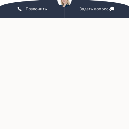
Позвонить
Задать вопрос
Принять
Покупателям
ПОДРОБНЕЕ
Корпоративным клиентам
Мебель на заказ
Партнерство
Услуги и сервис
Связаться с нами
+7 (342) 215-58-98
grand-office159@yandex.ru
г. Пермь, ул. Екатерининская, 10
© 2025 Гранд-Офис. Все права защищены.