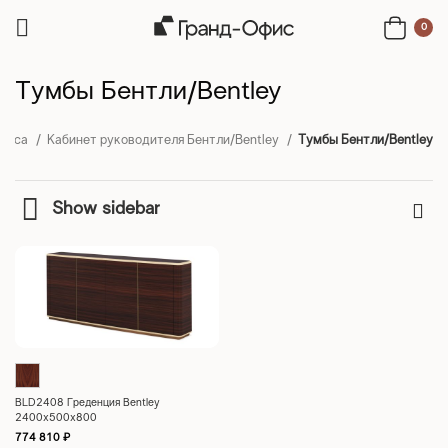
0
Тумбы Бентли/Bentley
ласса
Кабинет руководителя Бентли/Bentley
Тумбы Бентли/Bentley
Show sidebar
BLD2408 Греденция Bentley
2400х500х800
774 810
₽