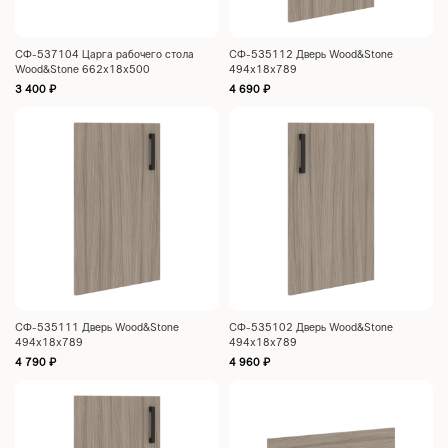
СФ-537104 Царга рабочего стола
СФ-535112 Дверь Wood&Stone
Wood&Stone 662х18х500
494х18х789
3 400
₽
4 690
₽
СФ-535111 Дверь Wood&Stone
СФ-535102 Дверь Wood&Stone
494х18х789
494х18х789
4 790
₽
4 960
₽