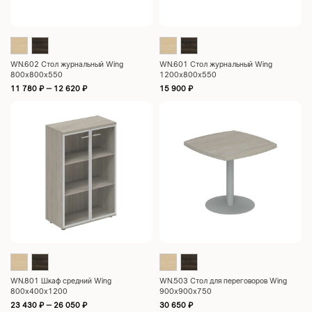
WN.602 Стол журнальный Wing
WN.601 Стол журнальный Wing
800x800x550
1200x800x550
11 780
₽
–
12 620
₽
15 900
₽
WN.801 Шкаф средний Wing
WN.503 Стол для переговоров Wing
800х400х1200
900x900x750
23 430
₽
–
26 050
₽
30 650
₽