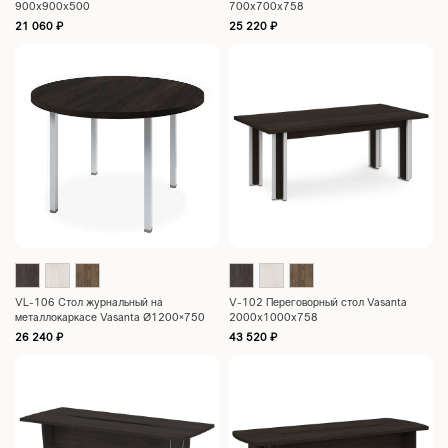
900х900х500
700х700х758
21 060
₽
25 220
₽
VL-106 Стол журнальный на
V-102 Переговорный стол Vasanta
металлокаркасе Vasanta Ø1200×750
2000х1000х758
26 240
₽
43 520
₽