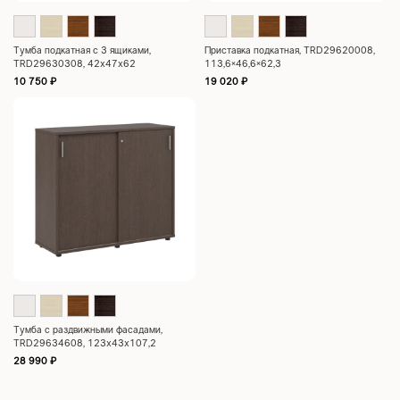
Тумба подкатная с 3 ящиками,
Приставка подкатная, TRD29620008,
TRD29630308, 42x47x62
113,6×46,6×62,3
10 750
₽
19 020
₽
Тумба с раздвижными фасадами,
TRD29634608, 123x43x107,2
28 990
₽