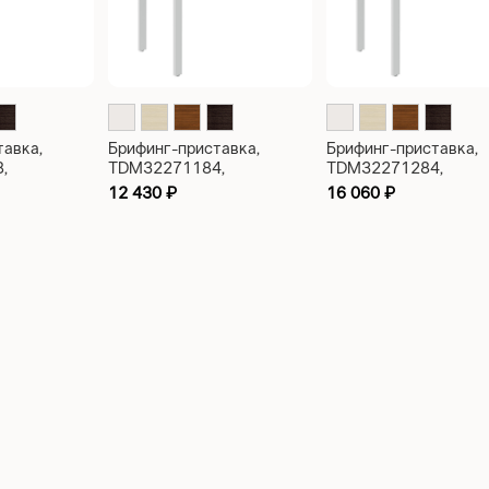
тавка,
Брифинг-приставка,
Брифинг-приставка,
,
TDM32271184,
TDM32271284,
100x60x75
140x60x75
12 430
₽
16 060
₽