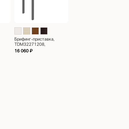
Брифинг-приставка,
TDM32271208,
140x60x75
16 060
₽