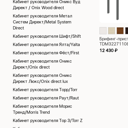
Кабинет руководителя Оникс Вуд
Директ / Onix Wood direct
Кабинет руководителя Метал
Систем Директ/Metal System
Direct
Кабинет руководителя Шифт/Shift
Брифинг-прис
TDM32271108
Кабинет руководителя Ялта/Yalta
100x60x75
12 430
₽
Кабинет руководителя Фёст/First
Кабинет руководителя Оникс
Директ/Onix direct
Кабинет руководителя Оникс
Директ Люкс/Onix direct lux
Кабинет руководителя Торр/Torr
Кабинет руководителя Раут/Raut
Кабинет руководителя Морис
Тренд/Morris Trend
Кабинет руководителя Тор З/Torr Z