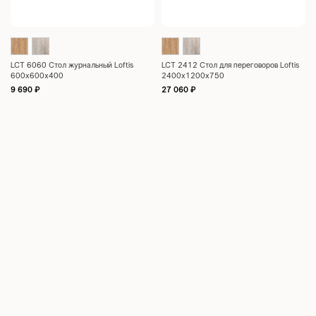
LCT 6060 Стол журнальный Loftis
LCT 2412 Стол для переговоров Loftis
600х600х400
2400х1200х750
9 690
₽
27 060
₽