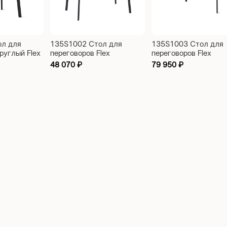
л для
135S1002 Стол для
135S1003 Стол для
руглый Flex
переговоров Flex
переговоров Flex
60
2300x1200x760
3200x1200x760
48 070
₽
79 950
₽