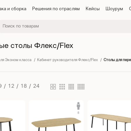
вка и сборка
Решения по отраслям
Кейсы
Шоурум
ые столы Флекс/Flex
ля Эконом класса
Кабинет руководителя Флекс/Flex
Столы для пере
9
12
18
24