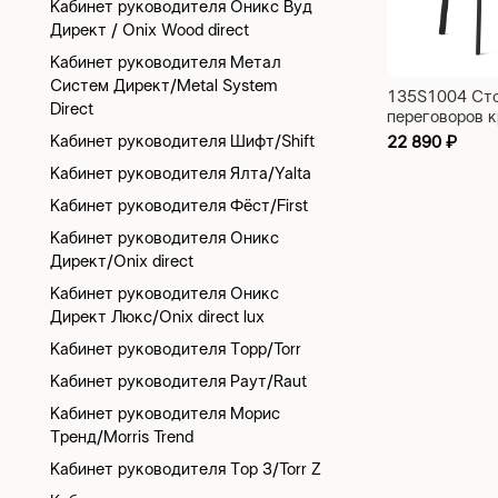
Кабинет руководителя Оникс Вуд
Директ / Onix Wood direct
Кабинет руководителя Метал
Систем Директ/Metal System
135S1004 Сто
Direct
переговоров к
1000x1000x7
Кабинет руководителя Шифт/Shift
22 890
₽
Кабинет руководителя Ялта/Yalta
Кабинет руководителя Фёст/First
Кабинет руководителя Оникс
Директ/Onix direct
Кабинет руководителя Оникс
Директ Люкс/Onix direct lux
Кабинет руководителя Торр/Torr
Кабинет руководителя Раут/Raut
Кабинет руководителя Морис
Тренд/Morris Trend
Кабинет руководителя Тор З/Torr Z