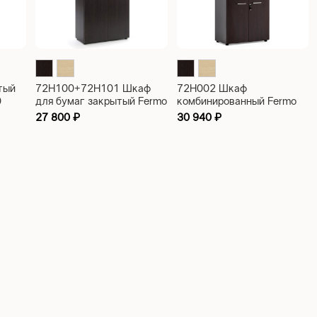
тый
72H100+72H101 Шкаф
72H002 Шкаф
0
для бумаг закрытый Fermo
комбинированный Fermo
800x420x1820
800x420x1820
27 800
₽
30 940
₽