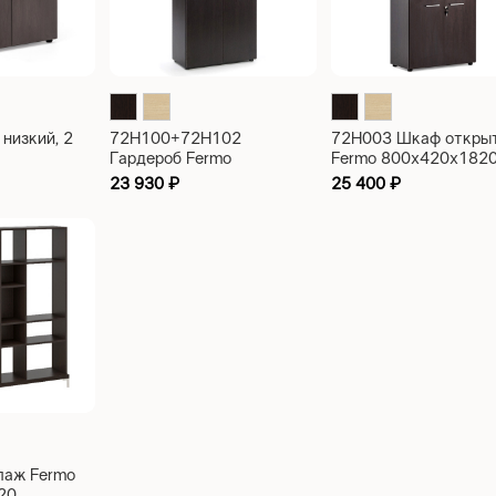
низкий, 2
72H100+72H102
72H003 Шкаф откры
Гардероб Fermo
Fermo 800x420x182
800x420x1820
23 930
₽
25 400
₽
лаж Fermo
20