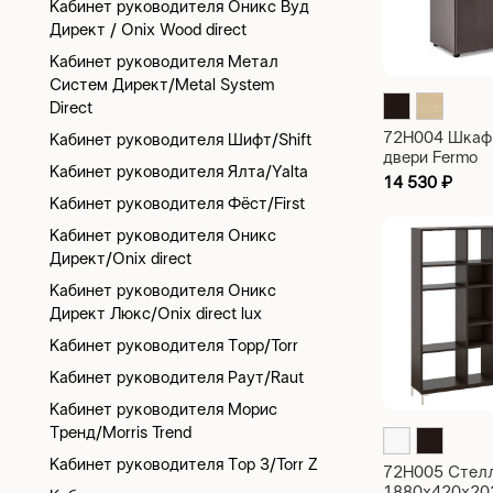
Кабинет руководителя Оникс Вуд
Директ / Onix Wood direct
Кабинет руководителя Метал
Систем Директ/Metal System
Direct
72H004 Шкаф 
Кабинет руководителя Шифт/Shift
двери Fermo
Кабинет руководителя Ялта/Yalta
800x420x770
14 530
₽
Кабинет руководителя Фёст/First
Кабинет руководителя Оникс
Директ/Onix direct
Кабинет руководителя Оникс
Директ Люкс/Onix direct lux
Кабинет руководителя Торр/Torr
Кабинет руководителя Раут/Raut
Кабинет руководителя Морис
Тренд/Morris Trend
Кабинет руководителя Тор З/Torr Z
72H005 Стел
1880x420x20