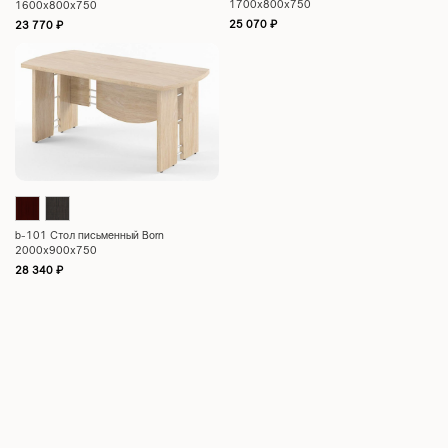
1700х800х750
1600х800х750
25 070
₽
23 770
₽
b-101 Стол письменный Born
2000х900х750
28 340
₽