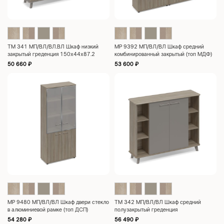
ТМ 341 МП/ВЛ/ВЛ.ВЛ Шкаф низкий
МР 9392 МП/ВЛ/ВЛ Шкаф средний
закрытый греденция 150x44x87.2
комбинированный закрытый (топ МДФ)
180.3×40.8×127.4
50 660
₽
53 600
₽
МР 9480 МП/ВЛ/ВЛ Шкаф двери стекло
ТМ 342 МП/ВЛ/ВЛ Шкаф средний
в алюминиевой рамке (топ ДСП)
полузакрытый греденция
90.2×40.2×205
150x44x122.4
54 280
₽
56 490
₽