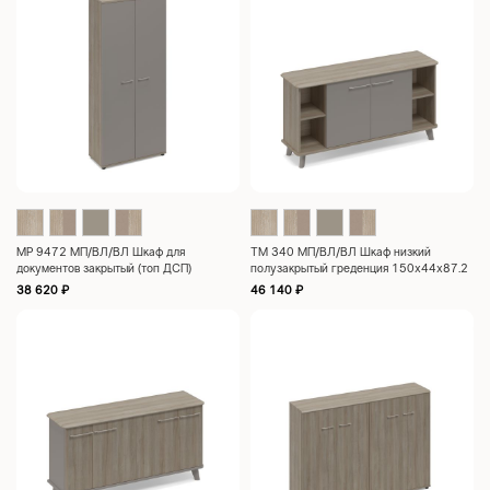
МР 9472 МП/ВЛ/ВЛ Шкаф для
ТМ 340 МП/ВЛ/ВЛ Шкаф низкий
документов закрытый (топ ДСП)
полузакрытый греденция 150x44x87.2
90.2×40.2×205
38 620
₽
46 140
₽