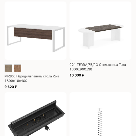
921 TERRA/FE/RO Столешница Terra
1600x900x38
10 000
₽
MP200 Передняя панель стола Rola
1800x18x400
9 620
₽