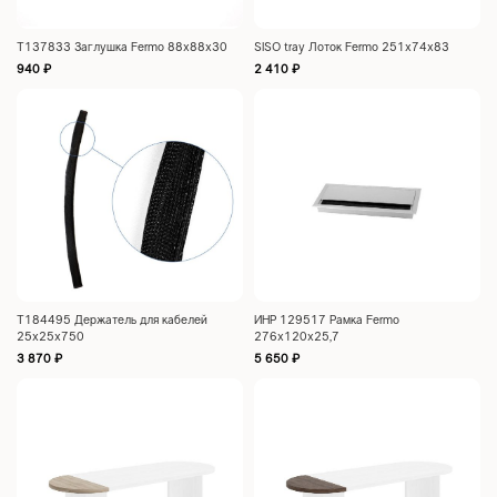
Т137833 Заглушка Fermo 88x88x30
SISO tray Лоток Fermo 251x74x83
940
₽
2 410
₽
Т184495 Держатель для кабелей
ИНР 129517 Рамка Fermo
25x25x750
276x120x25,7
3 870
₽
5 650
₽