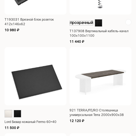
Т193031 Врезной блок розеток
прозрачный
412x146x62
10 980
₽
Т137908 Вертикальный кабель-канал
100x100x1100
11 440
₽
921 TERRA/FE/RO Столешница
универсальная Terra 2000x900x38
12 120
₽
Lord Бювар кожаный Fermo 60×40
11 500
₽