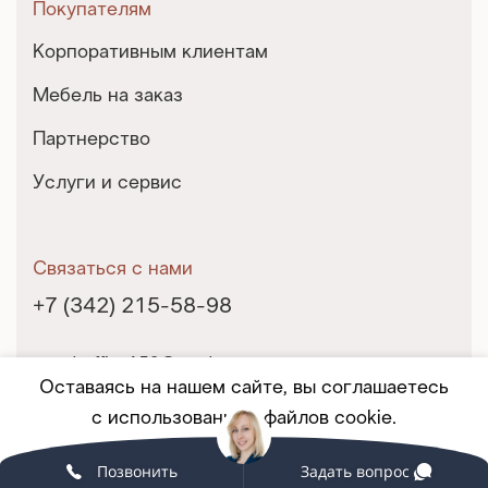
Покупателям
Корпоративным клиентам
Мебель на заказ
Партнерство
Услуги и сервис
Связаться с нами
+7 (342) 215-58-98
grand-office159@yandex.ru
Оставаясь на нашем сайте, вы соглашаетесь
г. Пермь, ул. Екатерининская, 10
с использованием файлов cookie.
© 2025 Гранд-Офис. Все права защищены.
Позвонить
Задать вопрос
Принять
ПОДРОБНЕЕ