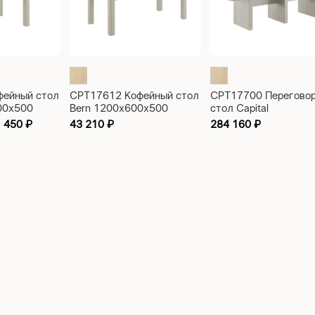
фейный стол
CPT17612 Кофейный стол
CPT17700 Перегово
600x500
Bern 1200x600x500
стол Capital
3000x1000x750
1 450
₽
43 210
₽
284 160
₽