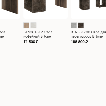
тол
BTN361612 Стол
BTN361700 Стол дл
one
кофейный B-tone
переговоров B-tone
1200x600x450
2400x1000x780
71 500
₽
198 800
₽