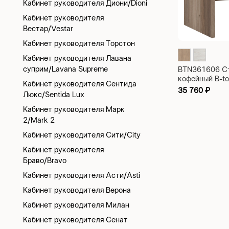
Кабинет руководителя Диони/Dioni
Кабинет руководителя
Вестар/Vestar
Кабинет руководителя Торстон
Кабинет руководителя Лавана
суприм/Lavana Supreme
BTN361606 С
кофейный B-t
Кабинет руководителя Сентида
600x600x450
35 760
₽
Люкс/Sentida Lux
Кабинет руководителя Марк
2/Mark 2
Кабинет руководителя Сити/City
Кабинет руководителя
Браво/Bravo
Кабинет руководителя Асти/Asti
Кабинет руководителя Верона
Кабинет руководителя Милан
Кабинет руководителя Сенат