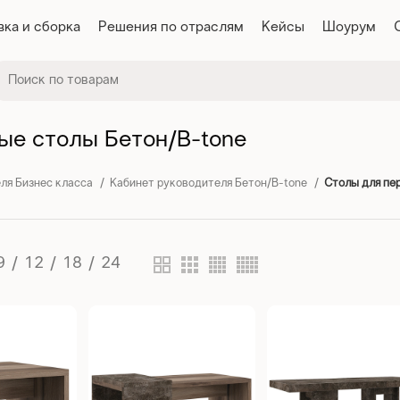
вка и сборка
Решения по отраслям
Кейсы
Шоурум
ые столы Бетон/B-tone
ля Бизнес класса
Кабинет руководителя Бетон/B-tone
Столы для пе
9
12
18
24