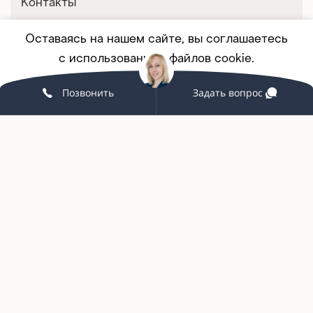
Контакты
Оставаясь на нашем сайте, вы соглашаетесь
Покупателям
с использованием файлов cookie.
Корпоративным клиентам
Позвонить
Задать вопрос
Принять
ПОДРОБНЕЕ
Мебель на заказ
Партнерство
Услуги и сервис
Связаться с нами
+7 (342) 215-58-98
grand-office159@yandex.ru
г. Пермь, ул. Екатерининская, 10