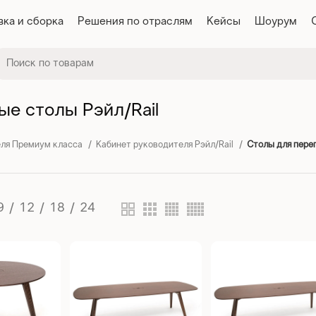
вка и сборка
Решения по отраслям
Кейсы
Шоурум
ые столы Рэйл/Rail
еля Премиум класса
Кабинет руководителя Рэйл/Rail
Столы для перег
9
12
18
24