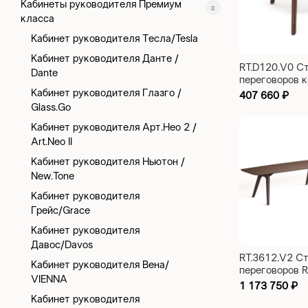
Кабинеты руководителя Премиум
класса
Кабинет руководителя Тесла/Tesla
Кабинет руководителя Данте /
RT.D120.V0 С
Dante
переговоров к
1200x1200x7
Кабинет руководителя Глазго /
407 660
₽
Glass.Go
Кабинет руководителя Арт.Нео 2 /
Art.Neo II
Кабинет руководителя Ньютон /
New.Tone
Кабинет руководителя
Грейс/Grace
Кабинет руководителя
Давос/Davos
RT.3612.V2 С
Кабинет руководителя Вена/
переговоров Ra
VIENNA
3600x1200x7
1 173 750
₽
Кабинет руководителя