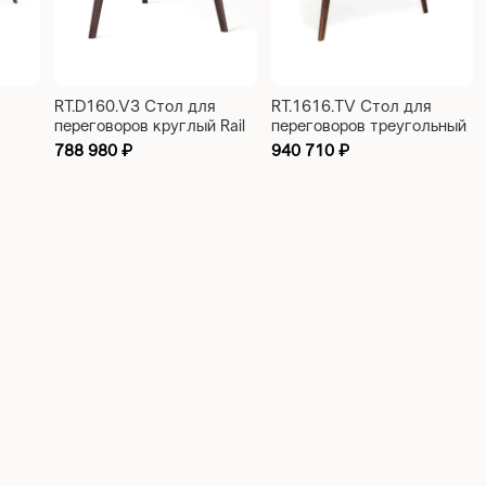
RT.D160.V3 Стол для
RT.1616.TV Стол для
переговоров круглый Rail
переговоров треугольный
1600x1600x750
Rail 1794x1716x750
788 980
₽
940 710
₽