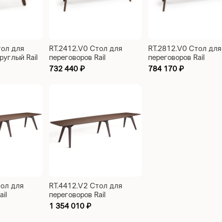
тол для
RT.2412.V0 Стол для
RT.2812.V0 Стол для
руглый Rail
переговоров Rail
переговоров Rail
50
2400x1200x750
2800x1200x750
732 440
₽
784 170
₽
тол для
RT.4412.V2 Стол для
il
переговоров Rail
50
4400x1200x750
1 354 010
₽