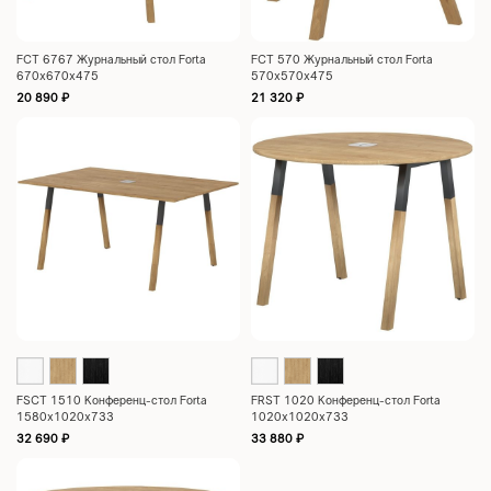
FCT 6767 Журнальный стол Forta
FCT 570 Журнальный стол Forta
670х670х475
570х570х475
20 890
₽
21 320
₽
FSCT 1510 Конференц-стол Forta
FRST 1020 Конференц-стол Forta
1580х1020х733
1020х1020х733
32 690
₽
33 880
₽