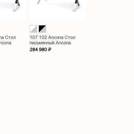
na Стол
107 102 Ancona Стол
ncona
письменный Ancona
0
2100x900x750
284 980
₽